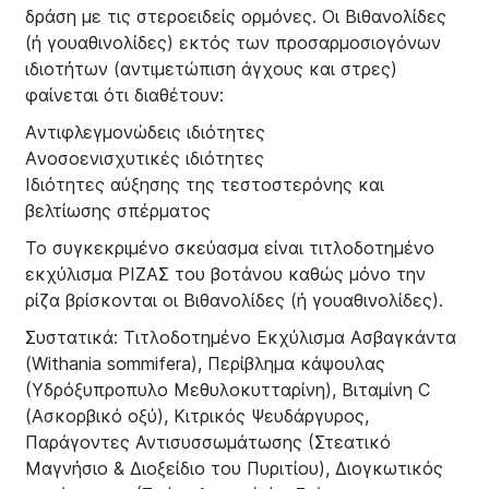
δράση με τις στεροειδείς ορμόνες. Οι Βιθανολίδες
(ή γουαθινολίδες) εκτός των προσαρμοσιογόνων
ιδιοτήτων (αντιμετώπιση άγχους και στρες)
φαίνεται ότι διαθέτουν:
Aντιφλεγμονώδεις ιδιότητες
Aνοσοενισχυτικές ιδιότητες
Iδιότητες αύξησης της τεστοστερόνης και
βελτίωσης σπέρματος
Το συγκεκριμένο σκεύασμα είναι τιτλοδοτημένο
εκχύλισμα ΡΙΖΑΣ του βοτάνου καθώς μόνο την
ρίζα βρίσκονται οι Βιθανολίδες (ή γουαθινολίδες).
Συστατικά: Τιτλοδοτημένο Εκχύλισμα Ασβαγκάντα
(Withania sommifera), Περίβλημα κάψουλας
(Υδρόξυπροπυλο Μεθυλοκυτταρίνη), Βιταμίνη C
(Ασκορβικό οξύ), Κιτρικός Ψευδάργυρος,
Παράγοντες Αντισυσσωμάτωσης (Στεατικό
Μαγνήσιο & Διοξείδιο του Πυριτίου), Διογκωτικός