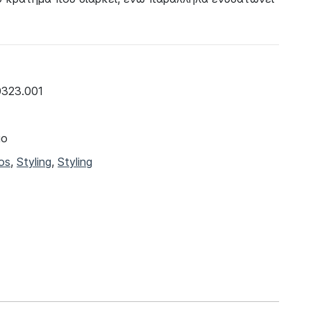
0323.001
μο
os
,
Styling
,
Styling