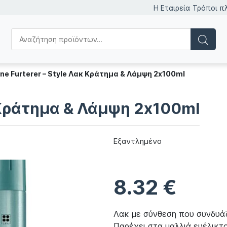
Η Εταιρεία
Τρόποι π
ne Furterer – Style Λακ Κράτημα & Λάμψη 2x100ml
κ Κράτημα & Λάμψη 2x100ml
Εξαντλημένο
8.32
€
Λακ με σύνθεση που συνδυάζε
Παρέχει στα μαλλιά ευέλικτ