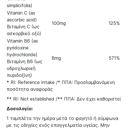
simplicifolia)
Vitamin C (as
ascorbic acid)
100mg
125%
Βιταμίνη C (ως
ασκορβικό οξύ)
Vitamin B6 (as
pyridoxine
hydrochloride)
8mg
571%
Βιταμίνη B6 (ως
υδροχλωρική
πυριδοξίνη)
* RI: Reference Intake /* ΠΠΑ: Προσλαμβανόμενη
ποσότητα αναφοράς
** RI: Not established /** ΠΠΑ: Δεν έχει καθοριστεί
Δοσολογία:
1 ταμπλέτα την ημέρα μετά το φαγητό ή σύμφωνα
με τις οδηγίες ενός επαγγελματία υγείας. Μην