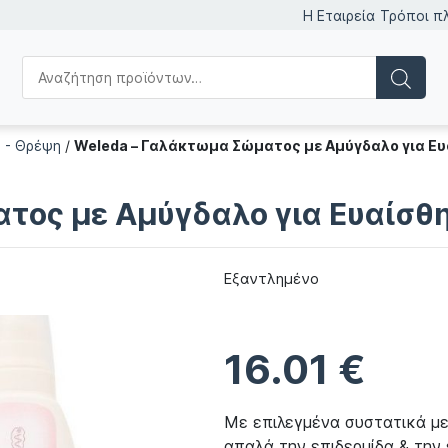
Η Εταιρεία
Τρόποι π
 - Θρέψη
/
Weleda – Γαλάκτωμα Σώματος με Αμύγδαλο για Ευ
τος με Αμύγδαλο για Ευαίσθ
Εξαντλημένο
16.01
€
Με επιλεγμένα συστατικά με
απαλά την επιδερμίδα & την