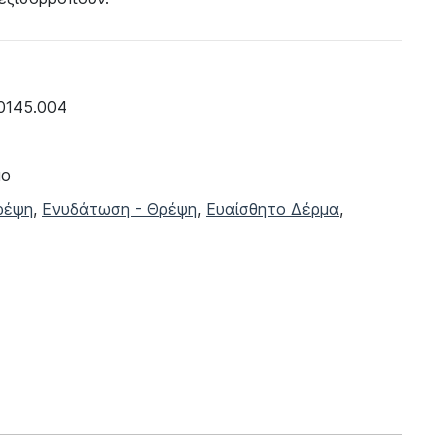
0145.004
μο
ρέψη
,
Ενυδάτωση - Θρέψη
,
Ευαίσθητο Δέρμα
,