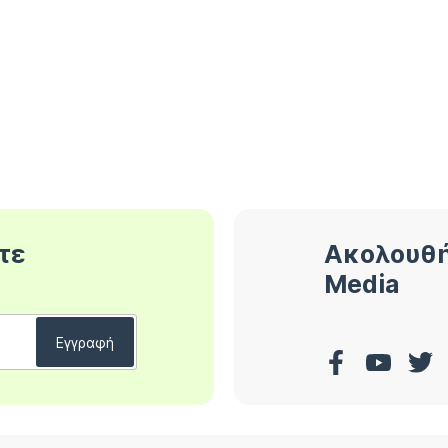
τε
Ακολουθή
Media