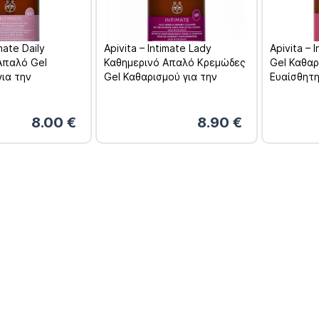
imate Daily
Apivita – Intimate Lady
Apivita – 
Απαλό Gel
Καθημερινό Απαλό Κρεμώδες
Gel Καθαρ
για την
Gel Καθαρισμού για την
Ευαίσθητη
εριοχή 300ml
Ευαίσθητη Περιοχή 300ml
Επιπλέον
8.00
€
8.90
€