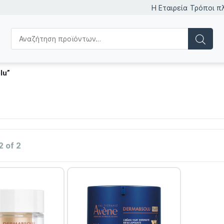
Η Εταιρεία
Τρόποι π
lu”
2 of 2