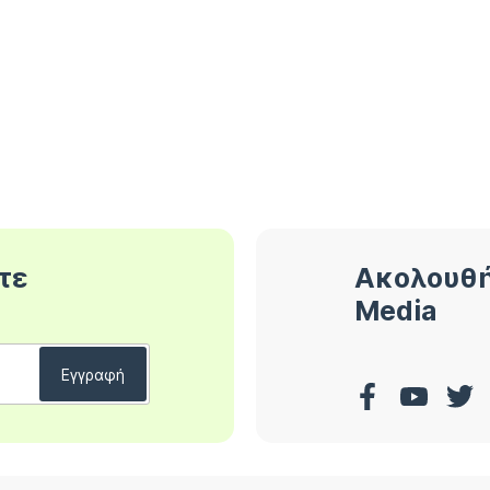
τε
Ακολουθή
Media