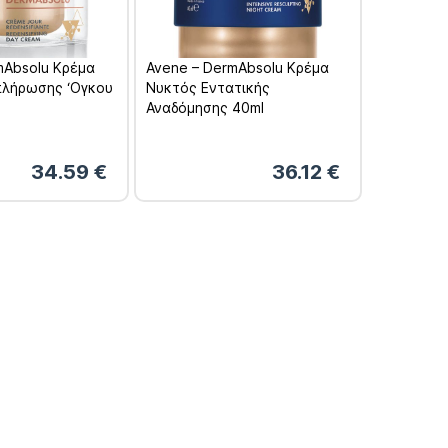
mAbsolu Κρέμα
Avene – DermAbsolu Κρέμα
πλήρωσης ‘Ογκου
Νυκτός Εντατικής
Αναδόμησης 40ml
34.59
€
36.12
€