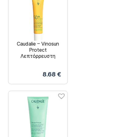
Caudalie – Vinosun
Protect
Λεπτόρρευστη
Αντηλιακή Κρέμα
Προσώπου SPF50+
8.68
€
40ml