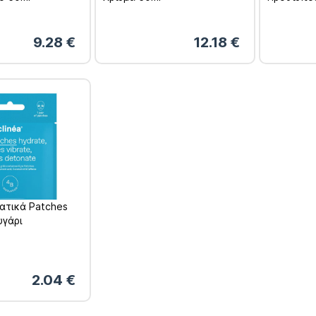
50ml
9.28
€
12.18
€
δατικά Patches
υγάρι
2.04
€