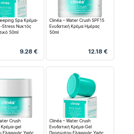
Sleeping Spa Κρέμα-
Clinéa – Water Crush SPF15
-Stress Nυκτός
Ενυδατική Κρέμα Ημέρας
τικό 50ml
50ml
9.28
€
12.18
€
Water Crush
Clinéa – Water Crush
 Κρέμα-gel
Ενυδατική Κρέμα-Gel
 Ελαφριάς Υφής
Προσώπου Ελαφριάς Υφής