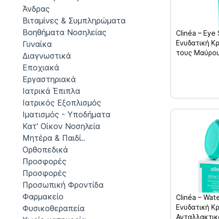
Άνδρας
Βιταμίνες & Συμπληρώματα
Βοηθήματα Νοσηλείας
Clinéa – Eye
Ενυδατική Κ
Γυναίκα
τους Μαύρου
Διαγνωστικά
Εποχιακά
Εργαστηριακά
Ιατρικά Έπιπλα
Ιατρικός Εξοπλισμός
Ιματισμός - Υποδήματα
Κατ' Οίκον Νοσηλεία
Μητέρα & Παιδί..
Ορθοπεδικά
Προσφορές
Προσφορές
Προσωπική Φροντίδα
Φαρμακείο
Clinéa – Wat
Ενυδατική Κ
Φυσικοθεραπεία
Ανταλλακτικ