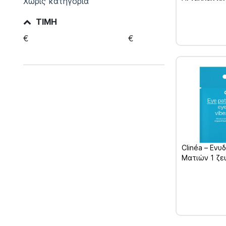
Χωρίς κατηγορία
ΤΙΜΉ
€
€
Clinéa – Ενυ
Ματιών 1 ζε