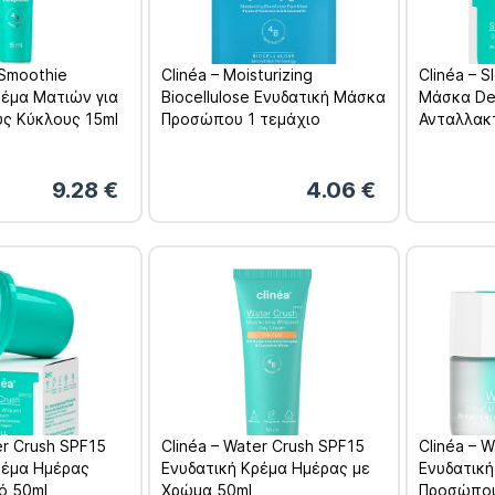
 Smoothie
Clinéa – Moisturizing
Clinéa – 
ρέμα Ματιών για
Biocellulose Ενυδατική Μάσκα
Μάσκα De
ς Κύκλους 15ml
Προσώπου 1 τεμάχιο
Ανταλλακ
9.28
€
4.06
€
er Crush SPF15
Clinéa – Water Crush SPF15
Clinéa – 
ρέμα Ημέρας
Ενυδατική Κρέμα Ημέρας με
Ενυδατική
ό 50ml
Χρώμα 50ml
Προσώπου