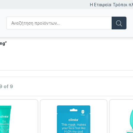
Η Εταιρεία
Τρόποι π
ing”
9 of 9