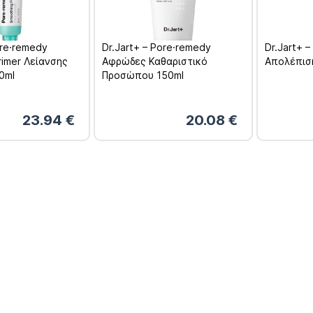
ore·remedy
Dr.Jart+ – Pore·remedy
Dr.Jart+ 
rimer Λείανσης
Αφρώδες Καθαριστικό
Απολέπισ
0ml
Προσώπου 150ml
23.94
€
20.08
€