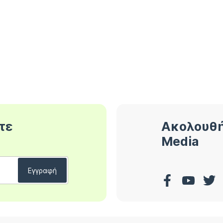
τε
Ακολουθή
Media