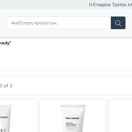
Η Εταιρεία
Τρόποι π
medy”
3 of 3