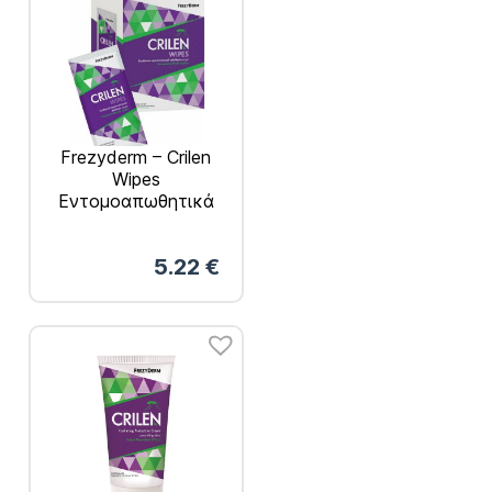
Frezyderm – Crilen
Wipes
Εντομοαπωθητικά
Μαντηλάκια 20×16 20
τεμάχια
5.22
€