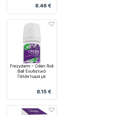
8.46
€
Frezyderm – Crilen Roll
Ball Ενυδατικό
Γαλάκτωμα με
Εντομοαπώθηση για
Παιδιά και Ενήλικες
8.15
€
50ml