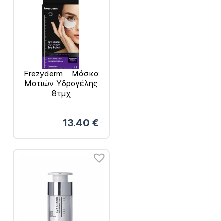
Frezyderm – Μάσκα
Ματιών Υδρογέλης
8τμχ
13.40
€