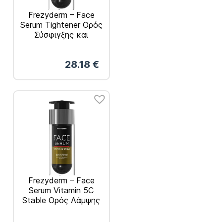
Frezyderm – Face
Serum Tightener Ορός
Σύσφιγξης και
Επαναπροσδιορισμού
Περιγράμματος 30ml
28.18
€
Frezyderm – Face
Serum Vitamin 5C
Stable Ορός Λάμψης
και Ανανέωσης 30ml