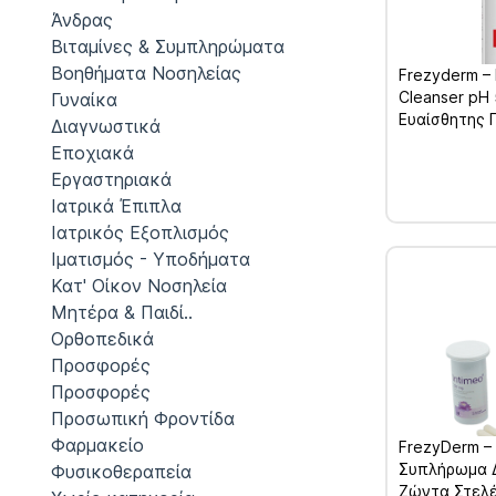
Άνδρας
Βιταμίνες & Συμπληρώματα
Βοηθήματα Νοσηλείας
Frezyderm – 
Cleanser pH 
Γυναίκα
Ευαίσθητης 
Διαγνωστικά
Εποχιακά
Εργαστηριακά
Ιατρικά Έπιπλα
Ιατρικός Εξοπλισμός
Ιματισμός - Υποδήματα
Κατ' Οίκον Νοσηλεία
Μητέρα & Παιδί..
Ορθοπεδικά
Προσφορές
Προσφορές
Προσωπική Φροντίδα
Φαρμακείο
FrezyDerm – 
Συπλήρωμα 
Φυσικοθεραπεία
Ζώντα Στελ