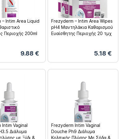
– Intim Area Liquid
Frezyderm – Intim Area Wipes
θαριστικό
pH4 Μαντηλάκια Καθαρισμού
ς Περιοχής 200ml
Ευαίσθητης Περιοχής 20 τμχ
9.88
€
5.18
€
 Intim Vaginal
Frezyderm Intim Vaginal
H3.5 Διάλυμα
Douche Ph9 Διάλυμα
πλύσης με Ξύδι &
Κολπικής Πλύσης Με Σόδα &