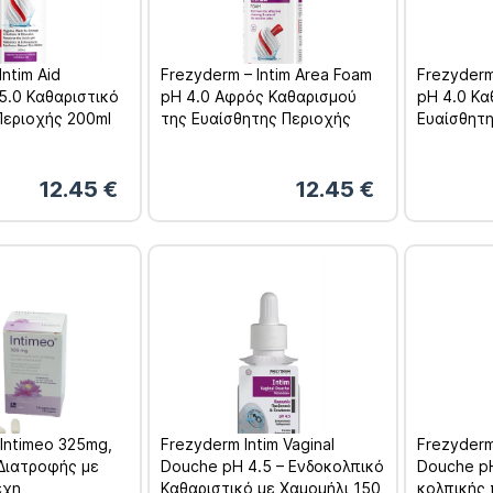
Intim Aid
Frezyderm – Intim Area Foam
Frezyderm 
5.0 Καθαριστικό
pH 4.0 Αφρός Καθαρισμού
pH 4.0 Κα
Περιοχής 200ml
της Ευαίσθητης Περιοχής
Ευαίσθητη
200ml
12.45
€
12.45
€
Intimeo 325mg,
Frezyderm Intim Vaginal
Frezyderm
Διατροφής με
Douche pH 4.5 – Ενδοκολπικό
Douche p
έχη
Καθαριστικό με Χαμομήλι 150
κολπικής 