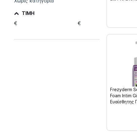
Χωρίς κατηγορία
Γαλακτοβακί
κάψουλες
ΤΙΜΉ
€
€
Frezyderm Se
Foam Intim Gi
Ευαίσθητης 