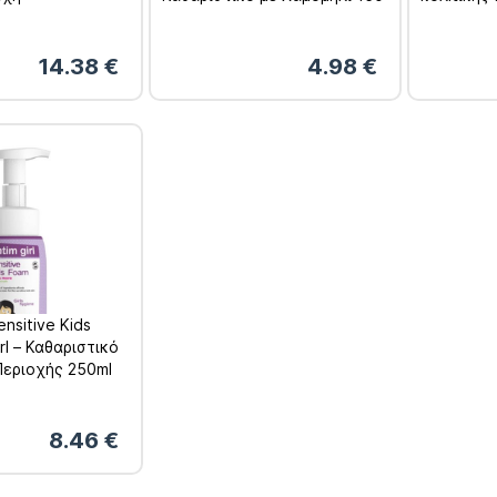
λλων 14
ml
Εχινάκεια
14.38
€
4.98
€
nsitive Kids
rl – Καθαριστικό
Περιοχής 250ml
8.46
€