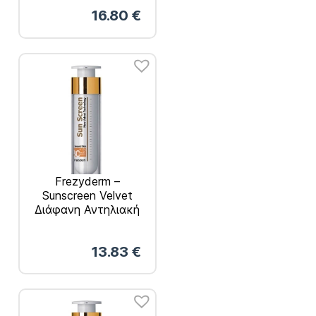
SPF50 50ml
16.80
€
Frezyderm –
Sunscreen Velvet
Διάφανη Αντηλιακή
Κρέμα Προσώπου
SPF30 Ματ
13.83
€
Αποτέλεσμα 50ml