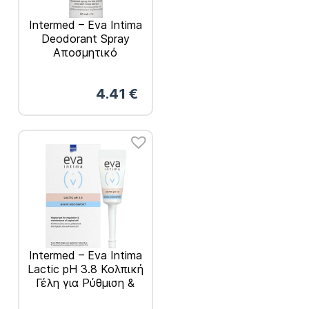
Intermed – Eva Intima
Deodorant Spray
Αποσμητικό
Εκνέφωμα για την
Ευαίσθητη Περιοχή με
4.41
€
Εκχύλισμα Λωτού
50ml
Intermed – Eva Intima
Lactic pH 3.8 Κολπική
Γέλη για Ρύθμιση &
Διατήρηση του