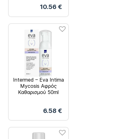
Κολπικού pH 9x5gr
10.56
€
Intermed – Eva Intima
Mycosis Αφρός
Καθαρισμού 50ml
6.58
€