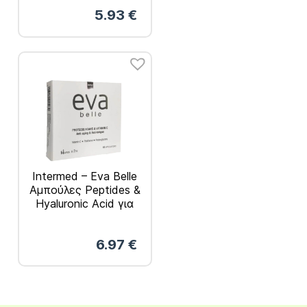
Αντιμετώπιση των
5.93
€
Ρυτίδων 5x2ml
Intermed – Eva Belle
Αμπούλες Peptides &
Hyaluronic Acid για
την Επαναφορά της
Λάμψης & Κατά των
6.97
€
Σημαδιών Γήρανσης
5x2ml