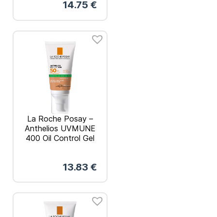
14.75
€
Γαλάκτωμα 50ml
La Roche Posay –
Anthelios UVMUNE
400 Oil Control Gel
Cream SPF50+
Αντηλιακή Κρέμα
13.83
€
Προσώπου για Ματ
Αποτέλεσμα Με
Χρώμα 50ml