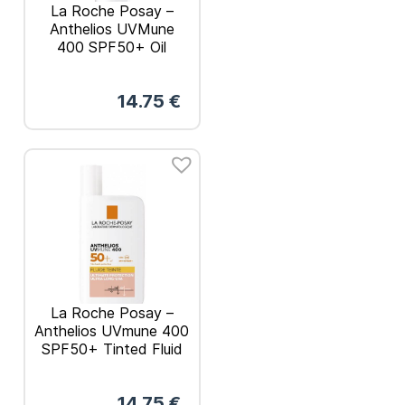
La Roche Posay –
Anthelios UVMune
400 SPF50+ Oil
Control Αντηλιακή
Κρέμα-Gel 50ml
14.75
€
La Roche Posay –
Anthelios UVmune 400
SPF50+ Tinted Fluid
Λεπτόρρευστη
Αντηλιακή Κρέμα με
14.75
€
Χρώμα 50ml