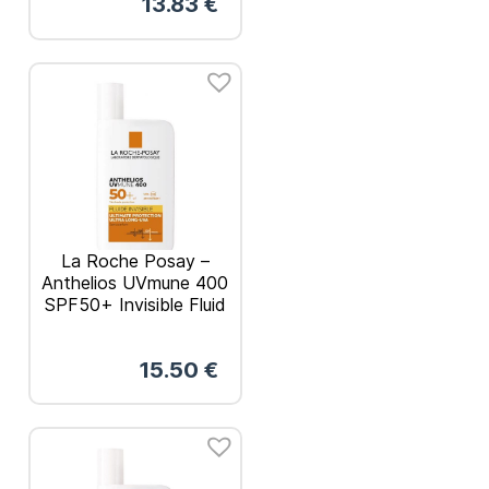
13.83
€
La Roche Posay –
Anthelios UVmune 400
SPF50+ Invisible Fluid
Λεπτόρρευστο
Αντηλιακό Χωρίς
15.50
€
Άρωμα 50ml