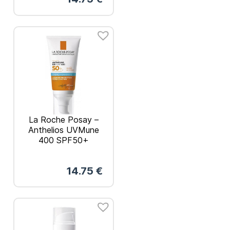
La Roche Posay –
Anthelios UVMune
400 SPF50+
Ενυδατική Αντηλιακή
Κρέμα Χωρίς Άρωμα
14.75
€
50ml