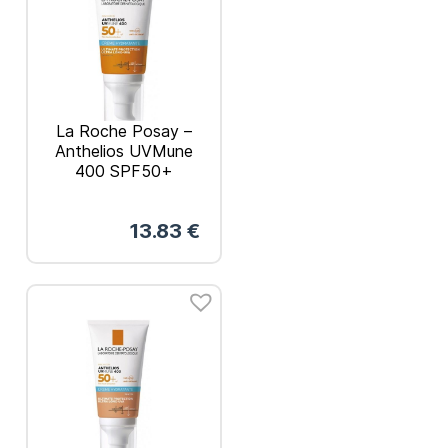
La Roche Posay –
Anthelios UVMune
400 SPF50+
Hydrating Cream
Ενυδατική Αντηλιακή
13.83
€
Κρέμα Προσώπου
50ml