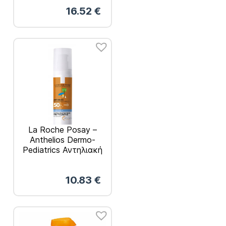
Γήρανσης 50ml
16.52
€
La Roche Posay –
Anthelios Dermo-
Pediatrics Αντηλιακή
Λοσιόν για Βρέφη
SPF50+ 50ml
10.83
€