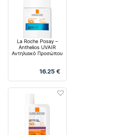
La Roche Posay –
Anthelios UVAIR
Αντηλιακό Προσώπου
με Αέρινη Υφή
SPF50+ 40ml
16.25
€