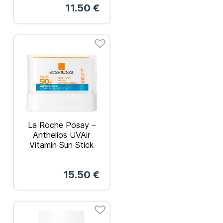
11.50
€
75ml
La Roche Posay –
Anthelios UVAir
Vitamin Sun Stick
Αντηλιακό Στικ
Προσώπου SPF 50+
15.50
€
9gr