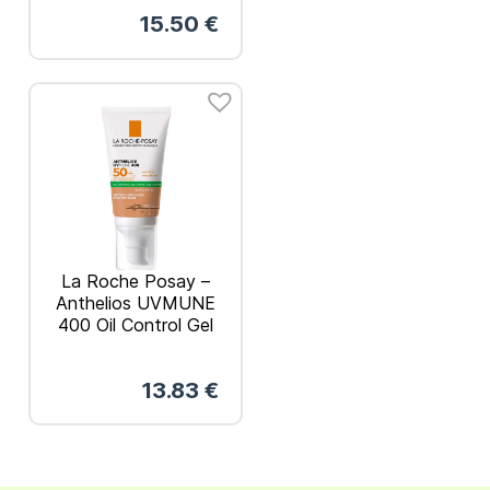
Προσώπου SPF 50+
15.50
€
9gr
La Roche Posay –
Anthelios UVMUNE
400 Oil Control Gel
Cream SPF50+
Αντηλιακή Κρέμα
13.83
€
Προσώπου για Ματ
Αποτέλεσμα Με
Χρώμα 50ml