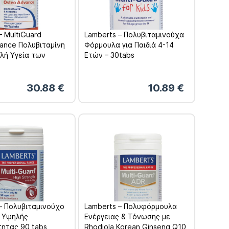
– MultiGuard
Lamberts – Πολυβιταμινούχα
ance Πολυβιταμίνη
Φόρμουλα για Παιδιά 4-14
αλή Υγεία των
Ετών – 30tabs
 Ηλικίες 50+
20tabs
30.88
€
10.89
€
– Πολυβιταμινούχο
Lamberts – Πολυφόρμουλα
 Υψηλής
Ενέργειας & Τόνωσης με
τητας 90 tabs
Rhodiola Korean Ginseng Q10