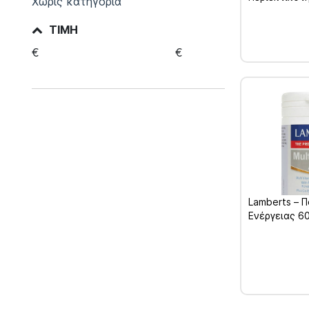
Χωρίς κατηγορία
για Άτομα ά
60 tabs
ΤΙΜΉ
€
€
Lamberts – 
Ενέργειας 6