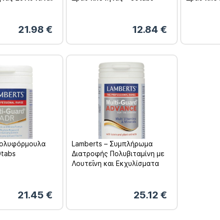
νω των 50 Ετών
21.98
€
12.84
€
Πολυφόρμουλα
Lamberts – Συμπλήρωμα
0tabs
Διατροφής Πολυβιταμίνη με
Λουτεΐνη και Εκχυλίσματα
Βοτάνων 60 tabs
21.45
€
25.12
€