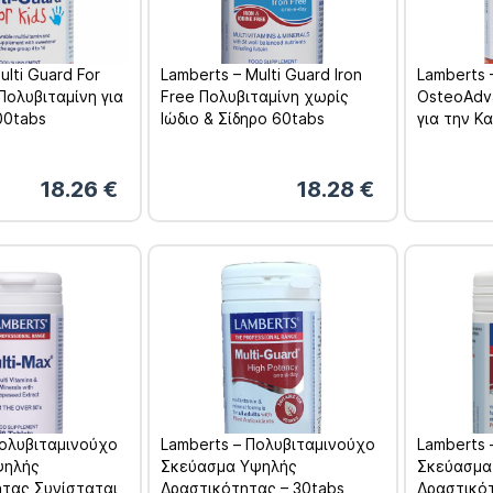
ulti Guard For
Lamberts – Multi Guard Iron
Lamberts 
 Πολυβιταμίνη για
Free Πολυβιταμίνη χωρίς
OsteoAdv
00tabs
Ιώδιο & Σίδηρο 60tabs
για την Κ
Οστών για
Χρονών 1
18.26
€
18.28
€
Πολυβιταμινούχο
Lamberts – Πολυβιταμινούχο
Lamberts 
ψηλής
Σκεύασμα Υψηλής
Σκεύασμα
ητας Συνίσταται
Δραστικότητας – 30tabs
Δραστικό