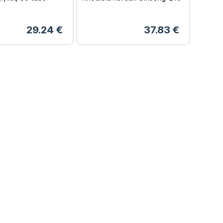
& Ταυρίνη – 120tabs
29.24
€
37.83
€