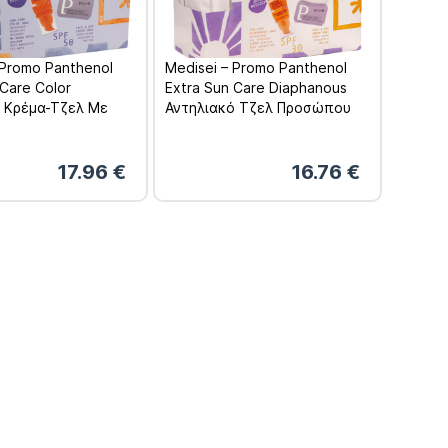
 Promo Panthenol
Medisei – Promo Panthenol
 Care Color
Extra Sun Care Diaphanous
ή Κρέμα-Τζελ Με
Αντηλιακό Τζελ Προσώπου
ροσώπου SPF50
SPF30 50ml & Αντιρυτιδική
τιρυτιδική Κρέμα
Κρέμα Προσώπου & Ματιών
 & Ματιών 50ml
50ml
17.96
€
16.76
€