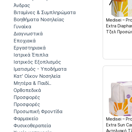
Άνδρας
Βιταμίνες & Συμπληρώματα
Βοηθήματα Νοσηλείας
Medisei – Pr
Extra Diaph
Γυναίκα
Τζελ Προσώ
Διαγνωστικά
& Αντηλιακό
Εποχιακά
Προσώπου &
Εργαστηριακά
100ml
Ιατρικά Έπιπλα
Ιατρικός Εξοπλισμός
Ιματισμός - Υποδήματα
Κατ' Οίκον Νοσηλεία
Μητέρα & Παιδί..
Ορθοπεδικά
Προσφορές
Προσφορές
Προσωπική Φροντίδα
Φαρμακείο
Medisei – Pr
Extra Sun Ca
Φυσικοθεραπεία
Αντηλιακό 