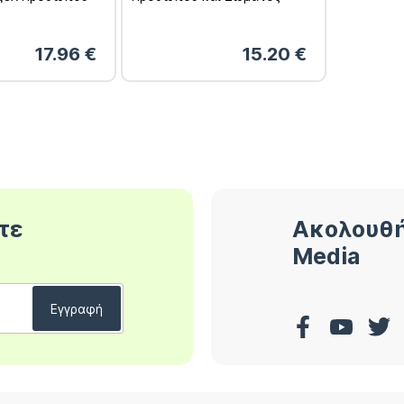
 Αντιρυτιδική
SPF50 200ml & Ενυδατική
ώπου & Ματιών
Mousse Σώματος 80ml
17.96
€
15.20
€
τε
Ακολουθή
Media