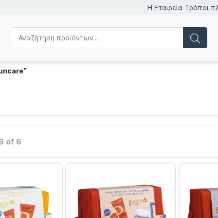
Η Εταιρεία
Τρόποι π
uncare”
6 of 6