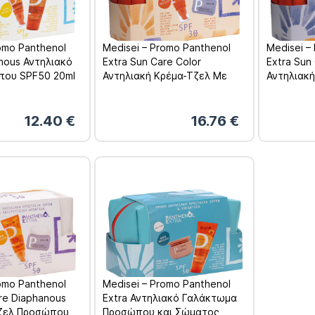
omo Panthenol
Medisei – Promo Panthenol
Medisei –
anous Αντηλιακό
Extra Sun Care Color
Extra Sun
που SPF50 20ml
Αντηλιακή Κρέμα-Τζελ Με
Αντηλιακ
 Γαλάκτωμα
Χρώμα Προσώπου SPF30
Χρώμα Π
 Σώματος SPF50
50ml & Αντιρυτιδική Κρέμα
50ml & Αν
Προσώπου & Ματιών 50ml
Προσώπου
12.40
€
16.76
€
omo Panthenol
Medisei – Promo Panthenol
re Diaphanous
Extra Αντηλιακό Γαλάκτωμα
Τζελ Προσώπου
Προσώπου και Σώματος