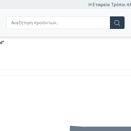
Η Εταιρεία
Τρόποι π
l”