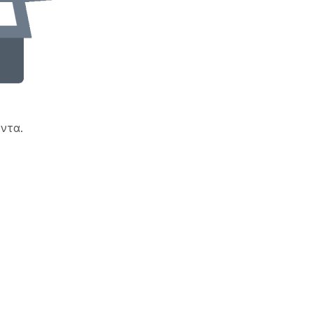
!
ντα.