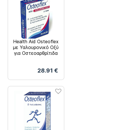
Health Aid Osteoflex
με Υαλουρονικό Οξύ
για Οστεοαρθρίτιδα
και Υγιή Συνδετικό
Ιστό 30 Ταμπλέτες
28.91
€