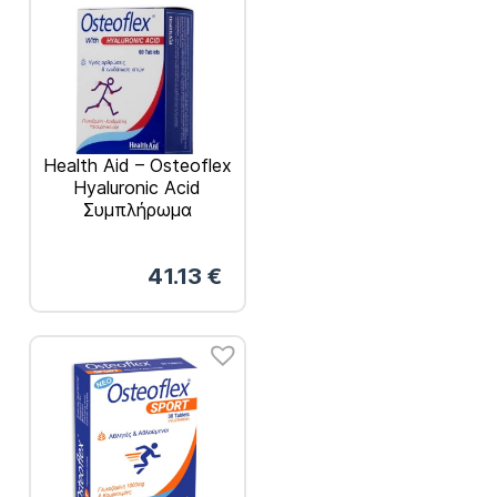
Health Aid – Osteoflex
Hyaluronic Acid
Συμπλήρωμα
Διατροφής με
Υαλουρονικό Οξύ για
41.13
€
Υγιείς Αρθρώσεις
60tabs