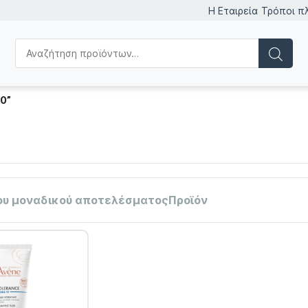
Η Εταιρεία
Τρόποι π
10”
ου μοναδικού αποτελέσματοςΠροϊόν