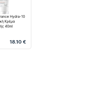
érance Hydra-10
ική Κρέμα
ής 40ml
18.10
€