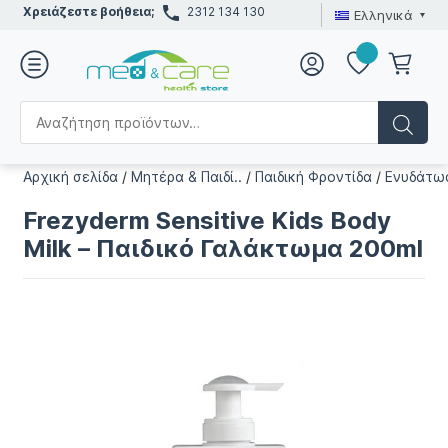
Χρειάζεστε βοήθεια;
2312 134 130
Ελληνικά
Αρχική σελίδα
/
Μητέρα & Παιδί..
/
Παιδική Φροντίδα
/
Ενυδάτωσ
Frezyderm Sensitive Kids Body
Milk – Παιδικό Γαλάκτωμα 200ml