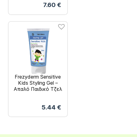
7.60
€
Frezyderm Sensitive
Kids Styling Gel –
Απαλό Παιδικό Τζελ
Για Μαλλιά 100ml
5.44
€