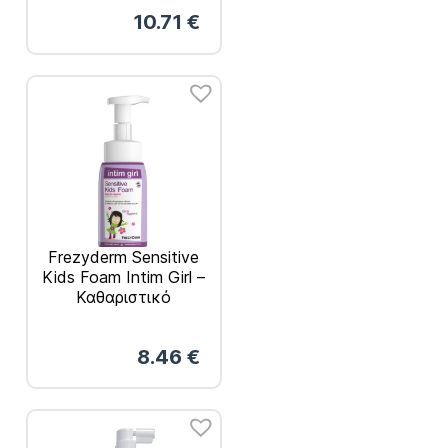
10.71
€
Frezyderm Sensitive
Kids Foam Intim Girl –
Καθαριστικό
Ευαίσθητης Περιοχής
250ml
8.46
€